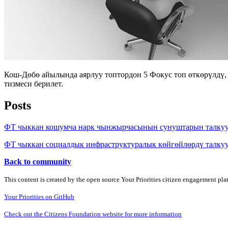
Кош-Дөбө айылында аярлуу топтордон 5 Фокус топ өткөрүлдү,
тизмеси берилет.
Posts
ФТ чыккан кошумча нарк чынжырчасынын сунуштарын талку
ФТ чыккан социалдык инфраструктуралык көйгөйлөрдү талку
Back to community
This content is created by the open source Your Priorities citizen engagement pl
Your Priorities on GitHub
Check out the Citizens Foundation website for more information