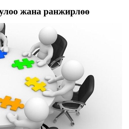
улоо жана ранжирлөө