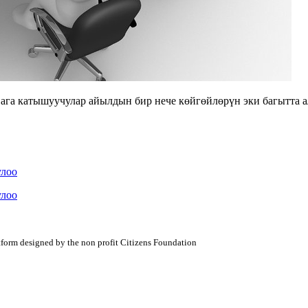
 ага катышуучулар айылдын бир нече көйгөйлөрүн эки багытта 
улоо
улоо
atform designed by the non profit Citizens Foundation