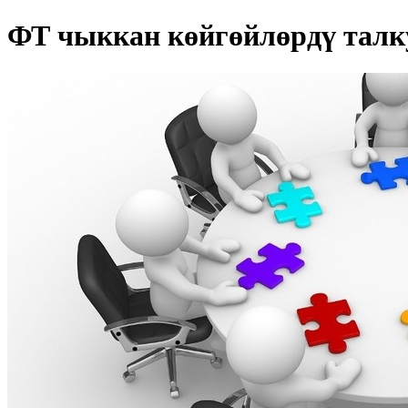
ФТ чыккан көйгөйлөрдү талк