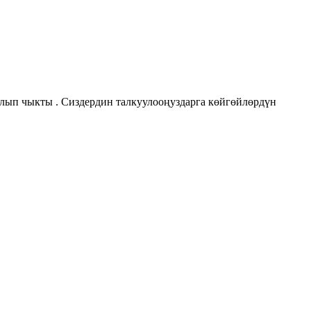
алып чыкты . Сиздердин талкуулооңуздарга көйгөйлөрдүн