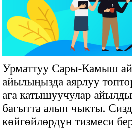
Урматтуу Сары-Камыш ай
айылыңызда аярлуу топто
ага катышуучулар айылды
багытта алып чыкты. Сизд
көйгөйлөрдүн тизмеси бер