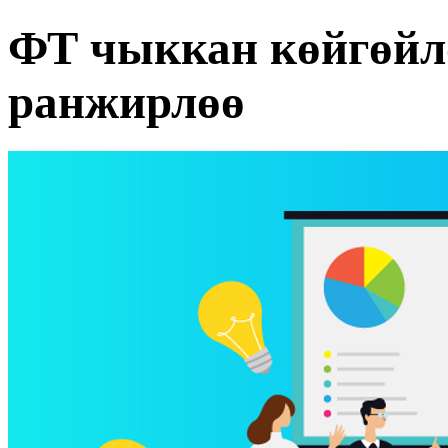
ФТ чыккан көйгөйл
ранжирлөө