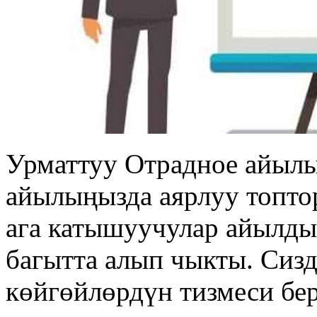
Урматтуу Отрадное айыл
айылыңызда аярлуу топто
ага катышуучулар айылды
багытта алып чыкты. Сизд
көйгөйлөрдүн тизмеси бер