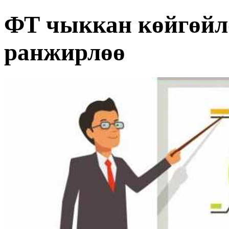
ФТ чыккан көйгөйл
ранжирлөө