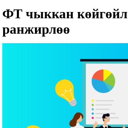
ФТ чыккан көйгөйл
ранжирлөө