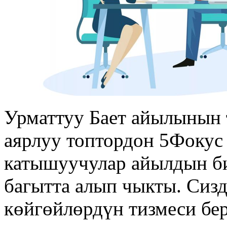
Урматтуу Бает айылынын 
аярлуу топтордон 5Фокус 
катышуучулар айылдын би
багытта алып чыкты. Сиз
көйгөйлөрдүн тизмеси бер