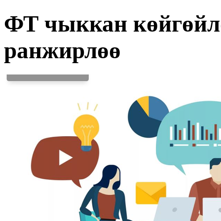
ФТ чыккан көйгөйл
ранжирлөө