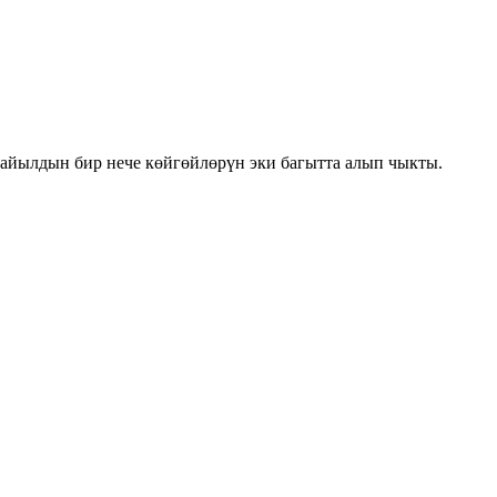
айылдын бир нече көйгөйлөрүн эки багытта алып чыкты.