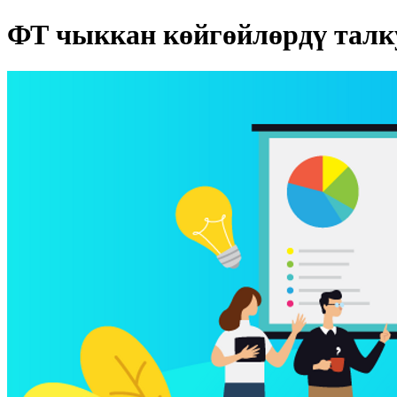
ФТ чыккан көйгөйлөрдү талк