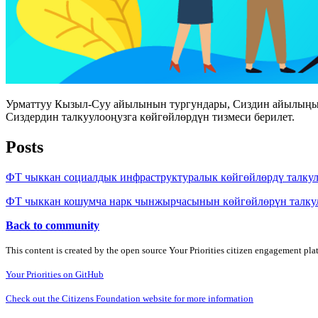
Урматтуу Кызыл-Суу айылынын тургундары, Сиздин айылыңызда
Сиздердин талкуулооңузга көйгөйлөрдүн тизмеси берилет.
Posts
ФТ чыккан социалдык инфраструктуралык көйгөйлөрдү талку
ФТ чыккан кошумча нарк чынжырчасынын көйгөйлөрүн талку
Back to community
This content is created by the open source Your Priorities citizen engagement pl
Your Priorities on GitHub
Check out the Citizens Foundation website for more information