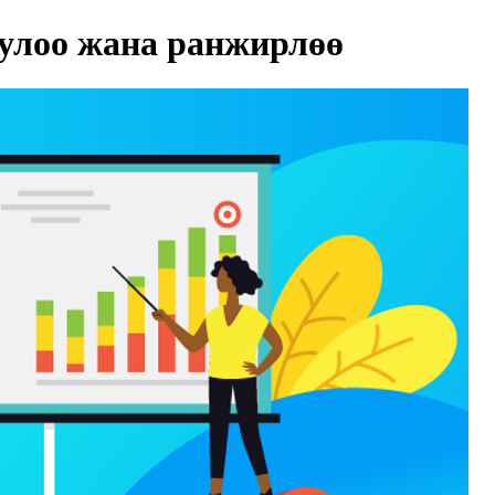
улоо жана ранжирлөө