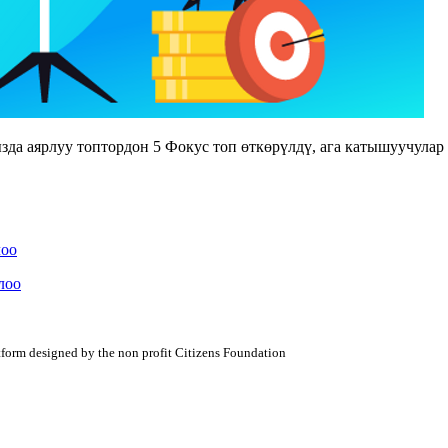
 аярлуу топтордон 5 Фокус топ өткөрүлдү, ага катышуучулар 
лоо
лоо
atform designed by the non profit Citizens Foundation