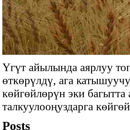
Үгүт айылында аярлуу то
өткөрүлдү, ага катышууч
көйгөйлөрүн эки багытта 
талкуулооңуздарга көйгөй
Posts