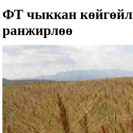
ФТ чыккан көйгөйл
ранжирлөө