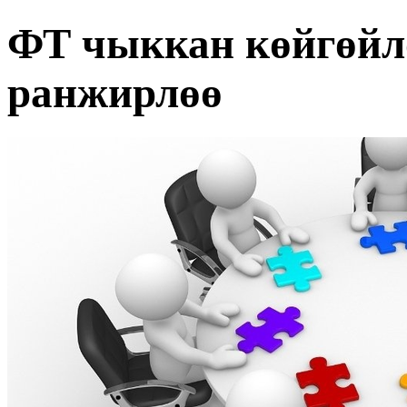
ФТ чыккан көйгөйл
ранжирлөө