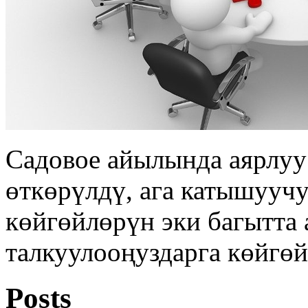
Садовое айылында аярлуу
өткөрүлдү, ага катышууч
көйгөйлөрүн эки багытта 
талкуулооңуздарга көйгөй
Posts