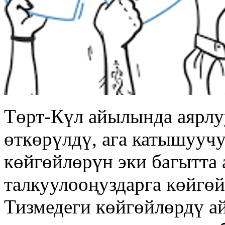
Төрт-Күл айылында аярлу
өткөрүлдү, ага катышууч
көйгөйлөрүн эки багытта 
талкуулооңуздарга көйгөй
Тизмедеги көйгөйлөрдү а