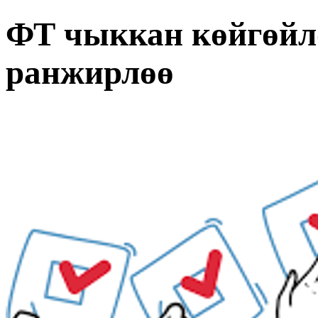
ФТ чыккан көйгөйл
ранжирлөө