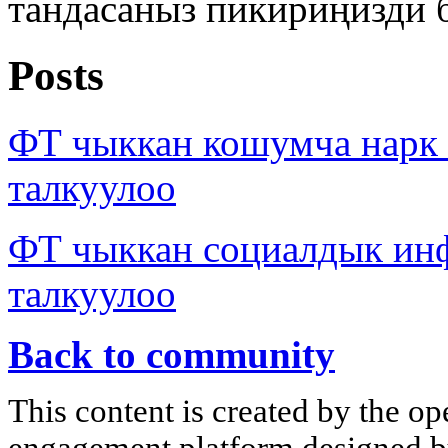
тандасаныз пикириңизди 
Posts
ФТ чыккан кошумча нар
талкуулоо
ФТ чыккан социалдык ин
талкуулоо
Back to community
This content is created by the op
engagement platform designed by