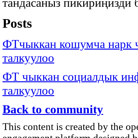
тандасаныз пикириңизди 
Posts
ФТчыккан кошумча нарк
талкуулоо
ФТ чыккан социалдык ин
талкуулоо
Back to community
This content is created by the op
engagement platform designed by