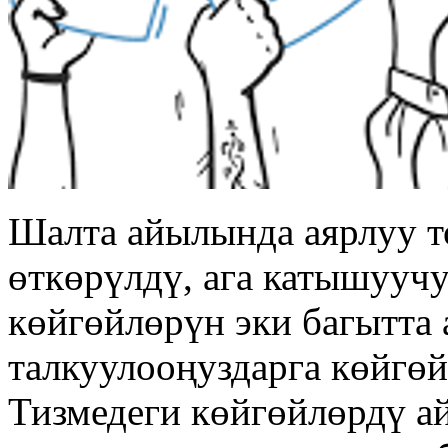
Шалта айылында аярлуу т
өткөрүлдү, ага катышууч
көйгөйлөрүн эки багытта 
талкуулооңуздарга көйгөй
Тизмедеги көйгөйлөрдү а