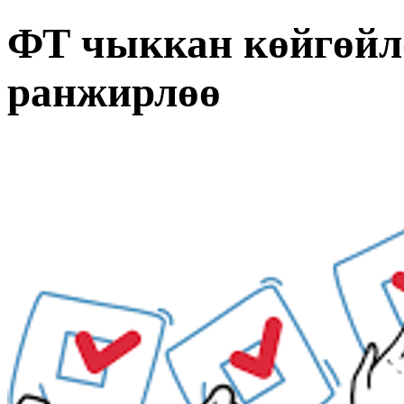
ФТ чыккан көйгөйл
ранжирлөө