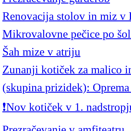
Renovacija stolov in miz v 
Mikrovalovne pečice po šol
Šah mize v atriju
Zunanji kotiček za malico i
(skupina prizidek): Oprema 
❗Nov kotiček v 1. nadstrop
Prezračevanje v amfiteatru