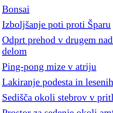
Bonsai
Izboljšanje poti proti Šparu
Odprt prehod v drugem nad
delom
Ping-pong mize v atriju
Lakiranje podesta in lesenih
Sedišča okoli stebrov v prit
Prostor za sedenje okoli amf