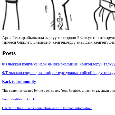
Арпа-Тектир айылында аярлуу топтордон 5 Фокус топ өткөрүл
тизмеси берилет. Тизмедеги көйгөйлөрдү айылдын көйгөйү де
Posts
ФТчыккан кошумча нарк чынжырчасынын көйгөйлөрүн талку
ФТ чыккан социалдык инфраструктуралык көйгөйлөрдү талку
Back to community
This content is created by the open source Your Priorities citizen engagement pl
Your Priorities on GitHub
Check out the Citizens Foundation website for more information