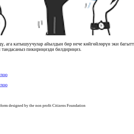
дү, ага катышуучулар айылдын бир нече көйгөйлөрүн эки багытт
п тандасаныз пикириңизди билдириңиз.
улоо
улоо
atform designed by the non profit Citizens Foundation