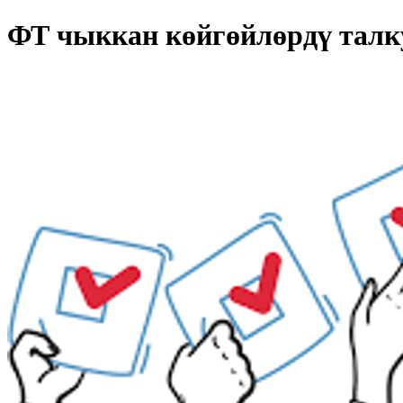
ФТ чыккан көйгөйлөрдү талк