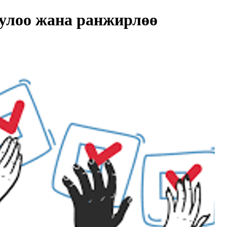
улоо жана ранжирлөө