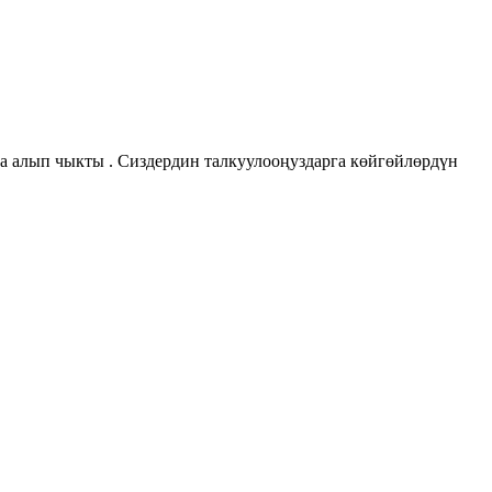
а алып чыкты . Сиздердин талкуулооңуздарга көйгөйлөрдүн