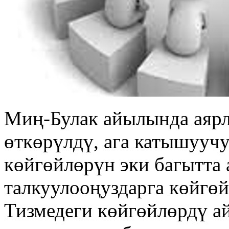
Миң-Булак айылында аярл
өткөрүлдү, ага катышууч
көйгөйлөрүн эки багытта 
талкуулооңуздарга көйгөй
Тизмедеги көйгөйлөрдү а