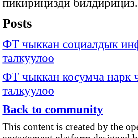
пикириңизди билдириңиз.
Posts
ФТ чыккан социалдык ин
талкуулоо
ФТ чыккан косумча нарк
талкуулоо
Back to community
This content is created by the op
engagement platform designed by