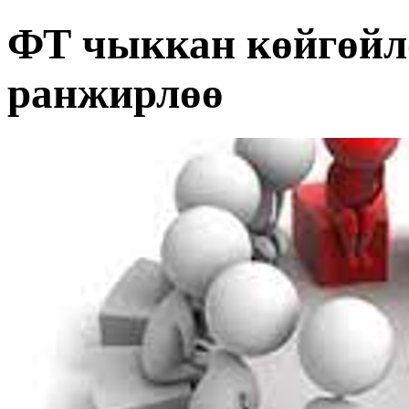
ФТ чыккан көйгөйл
ранжирлөө