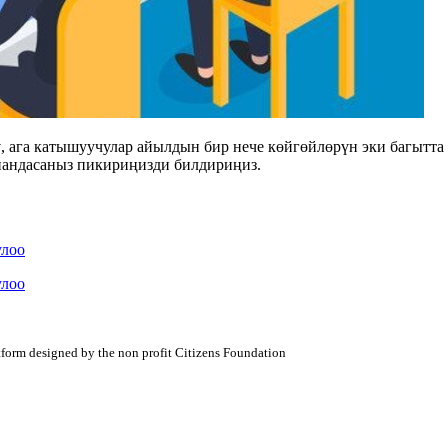
, ага катышуучулар айылдын бир нече көйгөйлөрүн эки багытта
пандасаныз пикириңизди билдириңиз.
улоо
улоо
atform designed by the non profit Citizens Foundation