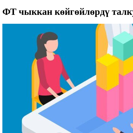
ФТ чыккан көйгөйлөрдү талк