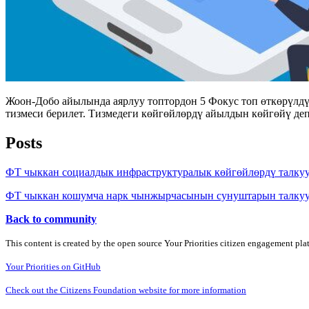
Жоон-Добо айылында аярлуу топтордон 5 Фокус топ өткөрүлдү
тизмеси берилет. Тизмедеги көйгөйлөрдү айылдын көйгөйү де
Posts
ФТ чыккан социалдык инфраструктуралык көйгөйлөрдү талку
ФТ чыккан кошумча нарк чынжырчасынын сунуштарын талку
Back to community
This content is created by the open source Your Priorities citizen engagement pl
Your Priorities on GitHub
Check out the Citizens Foundation website for more information