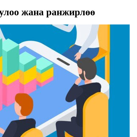
улоо жана ранжирлөө