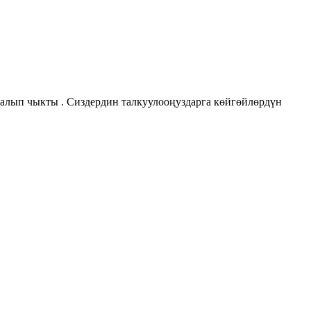
 алып чыкты . Сиздердин талкуулооңуздарга көйгөйлөрдүн