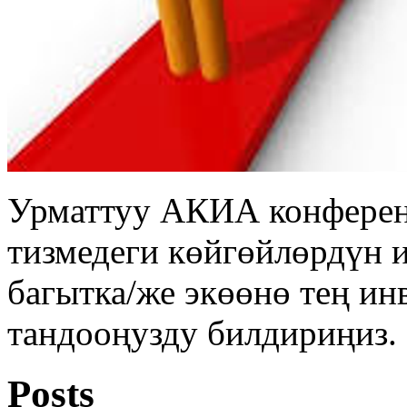
Урматтуу АКИА конферен
тизмедеги көйгөйлөрдүн 
багытка/же экөөнө тең ин
тандооңузду билдириңиз.
Posts