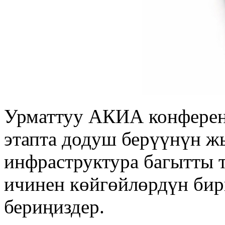
Урматтуу АКИА конферен
этапта додуш берүүнүн 
инфраструктура багытты 
ичинен көйгөйлөрдүн би
бериңиздер.