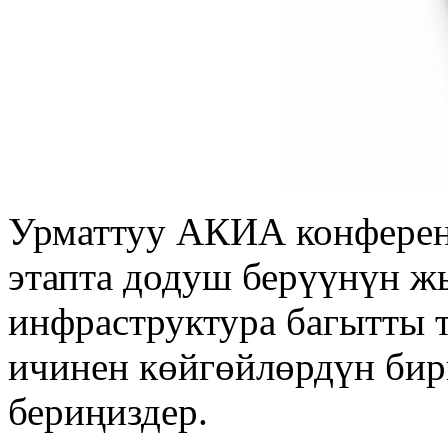
Урматтуу АКИА конферен
этапта додуш берүүнүн 
инфраструктура багытты 
ичинен көйгөйлөрдүн би
бериңиздер.