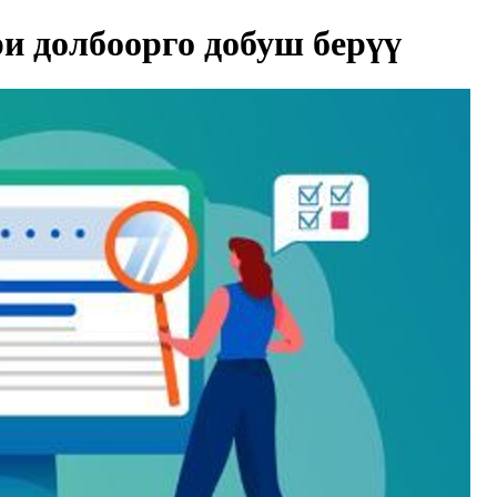
и долбоорго добуш берүү