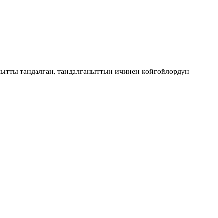
ытты тандалган, тандалганыттын ичинен көйгөйлөрдүн