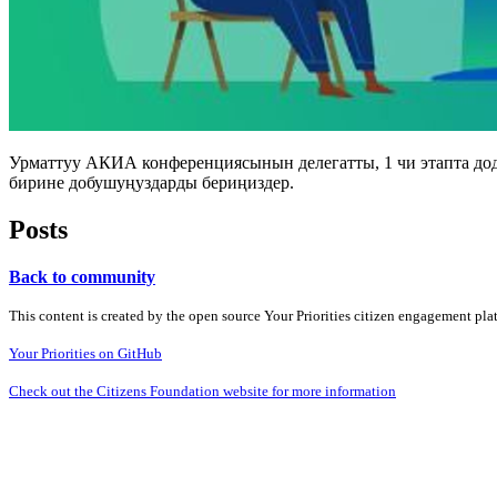
Урматтуу АКИА конференциясынын делегатты, 1 чи этапта до
бирине добушуңуздарды бериңиздер.
Posts
Back to community
This content is created by the open source Your Priorities citizen engagement pl
Your Priorities on GitHub
Check out the Citizens Foundation website for more information