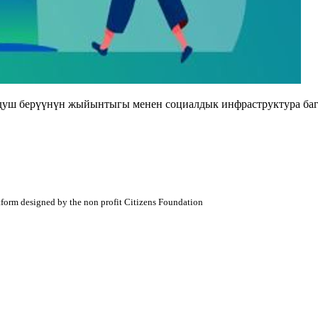
душ берүүнүн жыйынтыгы менен социалдык инфраструктура баг
atform designed by the non profit Citizens Foundation