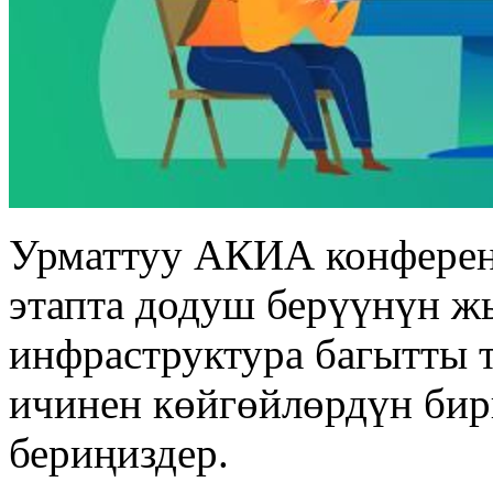
Урматтуу АКИА конферен
этапта додуш берүүнүн 
инфраструктура багытты 
ичинен көйгөйлөрдүн би
бериңиздер.