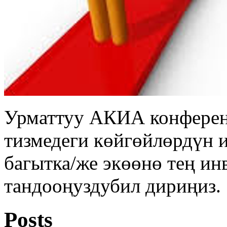
Урматтуу АКИА конферен
тизмедеги көйгөйлөрдүн 
багытка/же экөөнө тең ин
тандооңуздубил дириңиз.
Posts