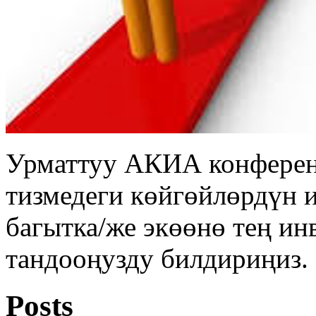
Урматтуу АКИА конферен
тизмедеги көйгөйлөрдүн 
багытка/же экөөнө тең ин
тандооңузду билдириңиз.
Posts