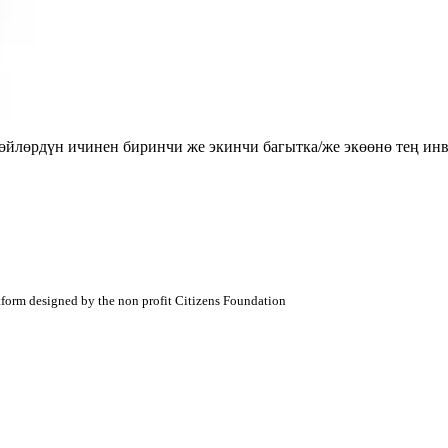
лөрдүн ичинен биринчи же экинчи багытка/же экөөнө тең инве
atform designed by the non profit Citizens Foundation