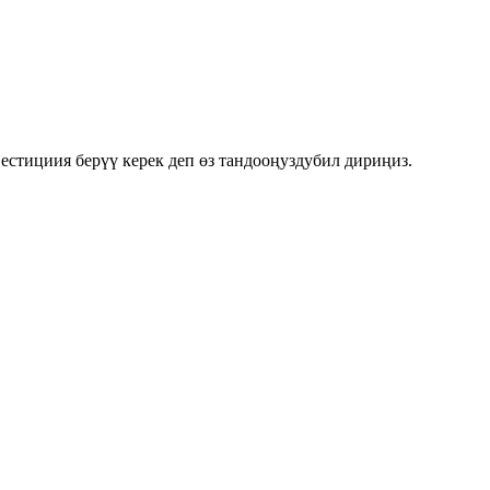
стициия берүү керек деп өз тандооңуздубил дириңиз.