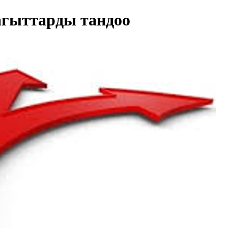
агыттарды тандоо