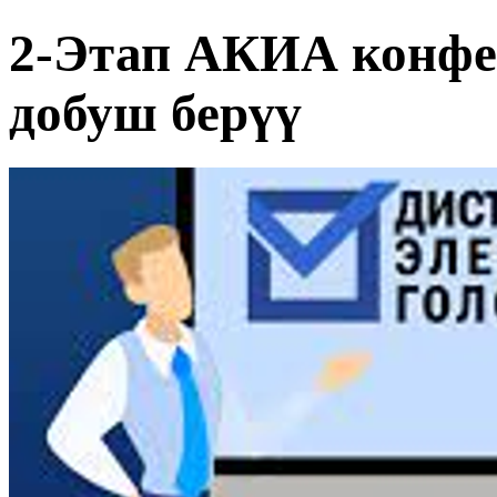
2-Этап АКИА конфе
добуш берүү