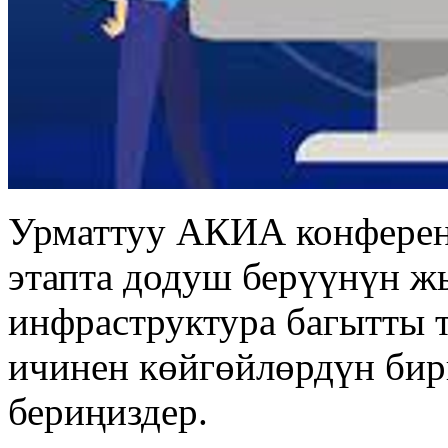
Урматтуу АКИА конферен
этапта додуш берүүнүн 
инфраструктура багытты 
ичинен көйгөйлөрдүн би
бериңиздер.