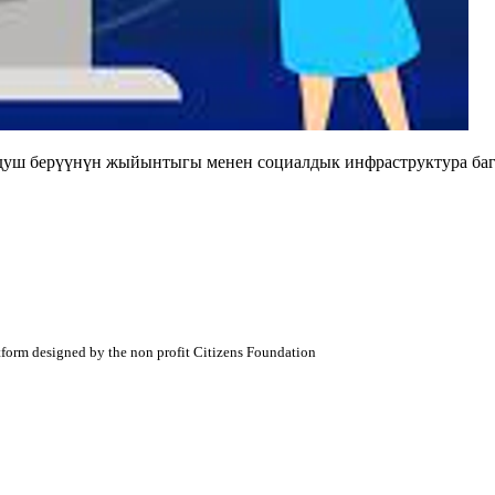
душ берүүнүн жыйынтыгы менен социалдык инфраструктура баг
atform designed by the non profit Citizens Foundation