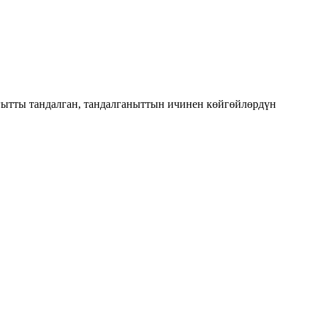
ытты тандалган, тандалганыттын ичинен көйгөйлөрдүн