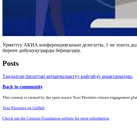
Урматтуу АКИА конференциясынын делегатты, 1 чи этапта до
бирине добушуңуздарды бериңиздер.
Posts
Тандалган багыттан артыкчылыктуу көйгөйдү аныктаңыздар.
Back to community
This content is created by the open source Your Priorities citizen engagement pl
Your Priorities on GitHub
Check out the Citizens Foundation website for more information