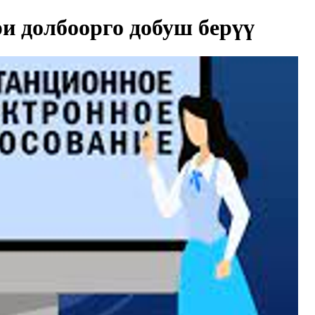
и долбоорго добуш берүү