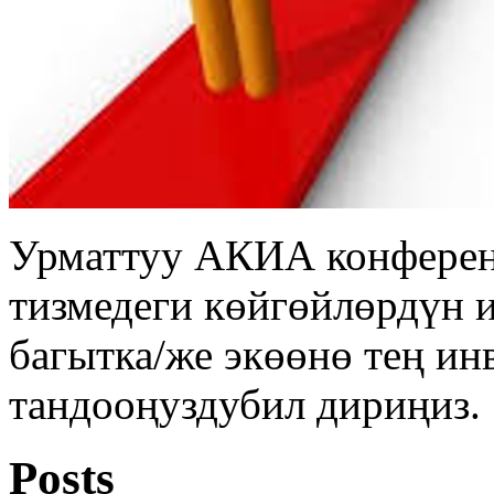
Урматтуу АКИА конферен
тизмедеги көйгөйлөрдүн 
багытка/же экөөнө тең ин
тандооңуздубил дириңиз.
Posts