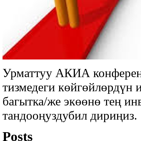
Урматтуу АКИА конферен
тизмедеги көйгөйлөрдүн 
багытка/же экөөнө тең ин
тандооңуздубил дириңиз.
Posts