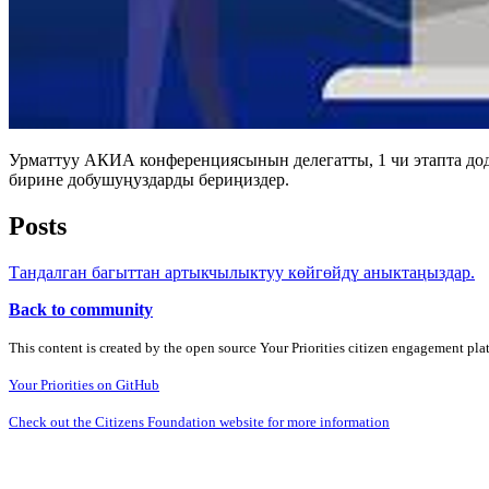
Урматтуу АКИА конференциясынын делегатты, 1 чи этапта до
бирине добушуңуздарды бериңиздер.
Posts
Тандалган багыттан артыкчылыктуу көйгөйдү аныктаңыздар.
Back to community
This content is created by the open source Your Priorities citizen engagement pl
Your Priorities on GitHub
Check out the Citizens Foundation website for more information