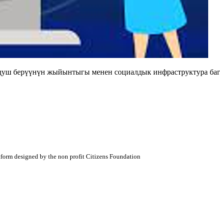
душ берүүнүн жыйынтыгы менен социалдык инфраструктура баг
atform designed by the non profit Citizens Foundation