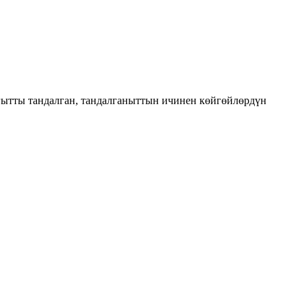
ытты тандалган, тандалганыттын ичинен көйгөйлөрдүн