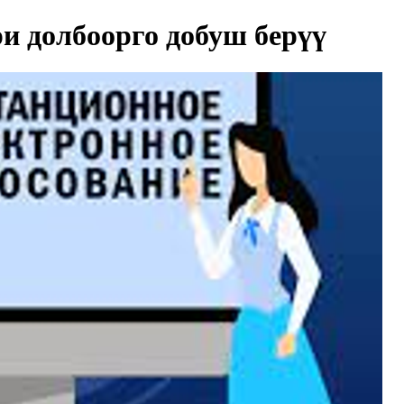
и долбоорго добуш берүү