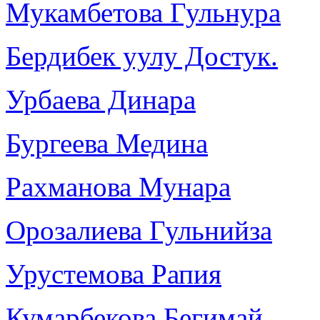
Мукамбетова Гульнура
Бердибек уулу Достук.
Урбаева Динара
Бургеева Медина
Рахманова Мунара
Орозалиева Гульнийза
Урустемова Рапия
Кумарбекова Бегимай