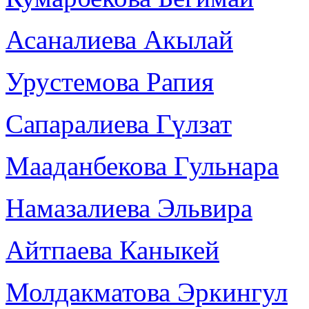
Асаналиева Акылай
Урустемова Рапия
Сапаралиева Гүлзат
Мааданбекова Гульнара
Намазалиева Эльвира
Айтпаева Каныкей
Молдакматова Эркингул