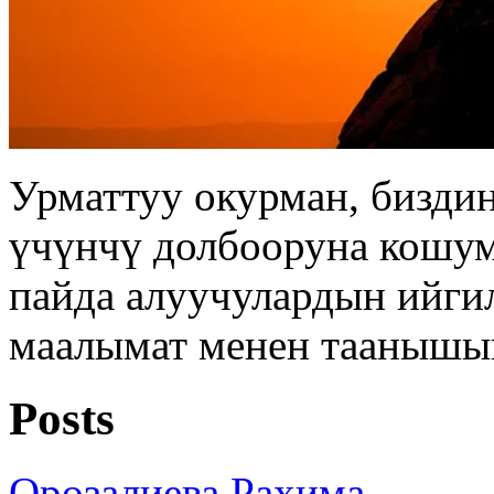
Урматтуу окурман, бизд
үчүнчү долбооруна кошу
пайда алуучулардын ийги
маалымат менен таанышы
Posts
Орозалиева Рахима