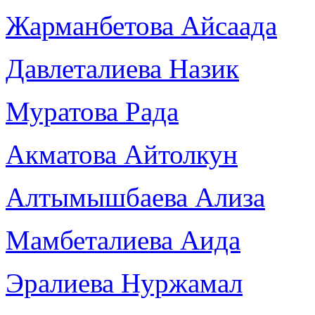
Жарманбетова Айсаада
Давлеталиева Назик
Муратова Рада
Акматова Айтолкун
Алтымышбаева Ализа
Мамбеталиева Аида
Эралиева Нуржамал