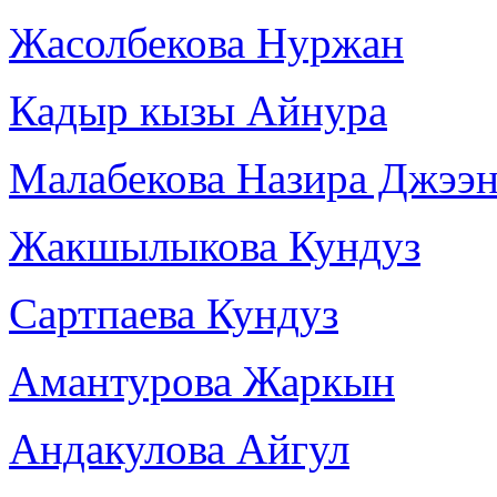
Жасолбекова Нуржан
Кадыр кызы Айнура
Малабекова Назира Джээн
Жакшылыкова Кундуз
Сартпаева Кундуз
Амантурова Жаркын
Андакулова Айгул