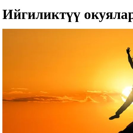
Ийгиликтүү окуяла