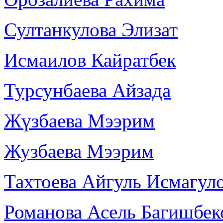
Султанкулова Элизат
Исмаилов Кайратбек
Турсунбаева Айзада
Жүзбаева Мээрим
Жузбаева Мээрим
Тахтоева Айгуль Исмагул
Романова Асель Багишбек