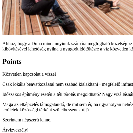
Ahhoz, hogy a Duna mindannyiunk számára megfogható közelségbe kerü
kibővítésével lehetőség nyílna a nyugodt időtöltésre a víz közvetlen 
Points
Közvetlen kapcsolat a vízzel
Csak lokális beavatkozással nem szabad kialakítani - megfelelő infrast
Időszakos építmény esetén a téli tárolás megoldható? Nagy vízállásná
Maga az elképzelés támogatandó, de mit sem ér, ha ugyanolyan nehéz 
területek közösségi térként születhessenek újjá.
Szerintem népszerű lenne.
Árvízveszély!