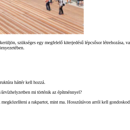
ljön, szükséges egy megfelelő kiterjedésű lépcsősor létrehozása, vag
környezetében.
ruktúra háttér kell hozzá.
l/árvízhelyzetben mi történik az építménnyel?
megközelíteni a rakpartot, mint ma. Hosszútávon arról kell gondoskodni