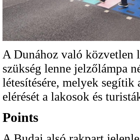
A Dunához való közvetlen l
szükség lenne jelzőlámpa n
létesítésére, melyek segítik
elérését a lakosok és turist
Points
A Budai alsó rakpart jelenle