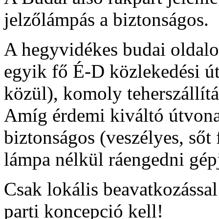
jelzőlámpás a biztonságos.
A hegyvidékes budai oldalon
egyik fő É-D közlekedési út
közül), komoly teherszállít
Amíg érdemi kiváltó útvona
biztonságos (veszélyes, sőt 
lámpa nélkül ráengedni gép
Csak lokális beavatkozássa
parti koncepció kell!