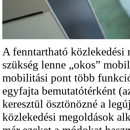
A fenntartható közlekedési
szükség lenne „okos” mobili
mobilitási pont több funkció
egyfajta bemutatótérként (a
keresztül ösztönözné a legú
közlekedési megoldások alka
már ezeket a módokat haszn