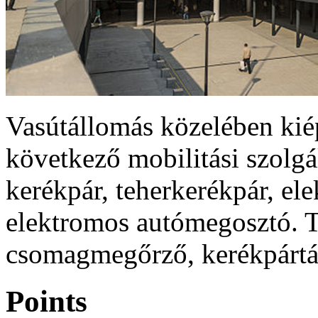
Vasútállomás közelében kiép
következő mobilitási szolgá
kerékpár, teherkerékpár, ele
elektromos autómegosztó. T
csomagmegőrző, kerékpártám
Points