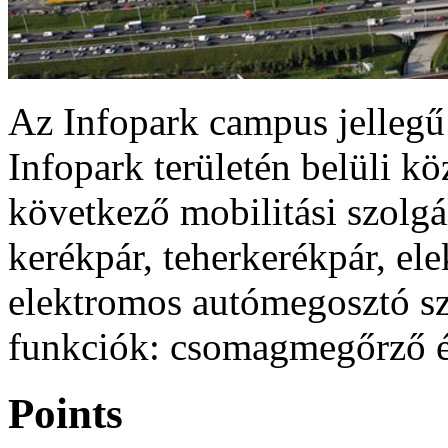
Az Infopark campus jellegű 
Infopark területén belüli k
következő mobilitási szolgá
kerékpár, teherkerékpár, ele
elektromos autómegosztó szo
funkciók: csomagmegőrző é
Points