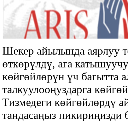
Шекер айылында аярлуу т
өткөрүлдү, ага катышууч
көйгөйлөрүн үч багытта 
талкуулооңуздарга көйгөй
Тизмедеги көйгөйлөрдү а
тандасаңыз пикириңизди 