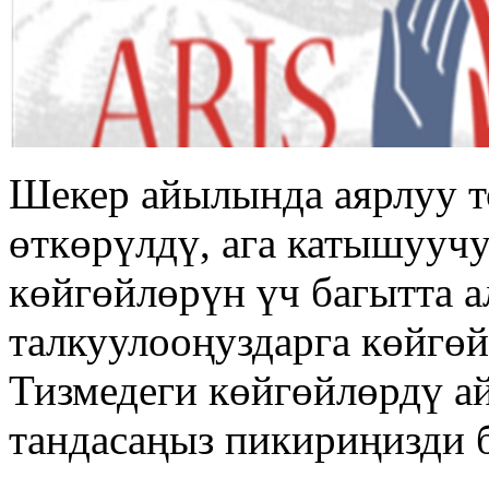
Шекер айылында аярлуу т
өткөрүлдү, ага катышууч
көйгөйлөрүн үч багытта 
талкуулооңуздарга көйгөй
Тизмедеги көйгөйлөрдү а
тандасаңыз пикириңизди 