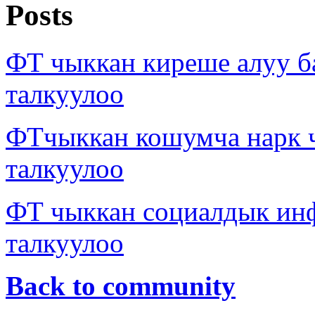
Posts
ФТ чыккан киреше алуу б
талкуулоо
ФТчыккан кошумча нарк
талкуулоо
ФТ чыккан социалдык ин
талкуулоо
Back to community