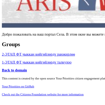
Добро пожаловать на ваш портал Села. В этом окне вы может
Groups
2-ЭТАП ФТ чыккан көйгөйлөрдү ранжирлөө
1-ЭТАП ФТ чыккан көйгөйлөрдү талкулоо
Back to domain
This content is created by the open source Your Priorities citizen engagement pl
Your Priorities on GitHub
Check out the Citizens Foundation website for more information