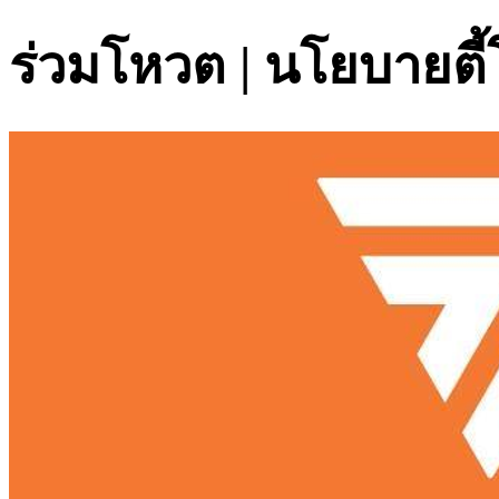
ร่วมโหวต | นโยบายตี้