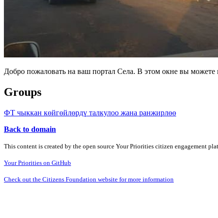
Добро пожаловать на ваш портал Села. В этом окне вы может
Groups
ФТ чыккан көйгөйлөрдү талкулоо жана ранжирлөө
Back to domain
This content is created by the open source Your Priorities citizen engagement pl
Your Priorities on GitHub
Check out the Citizens Foundation website for more information