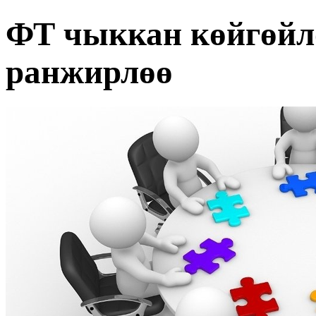
ФТ чыккан көйгөйл
ранжирлөө