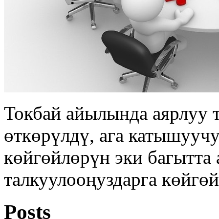
Токбай айылында аярлуу 
өткөрүлдү, ага катышууч
көйгөйлөрүн эки багытта 
талкуулооңуздарга көйгөй
Posts