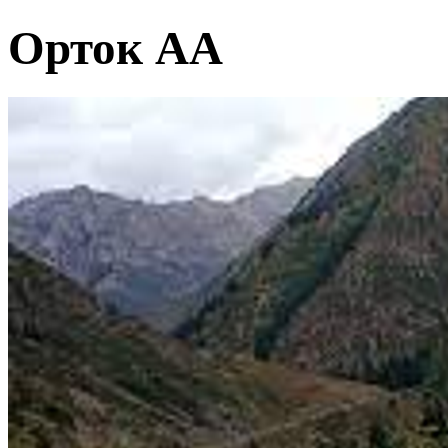
Орток АА