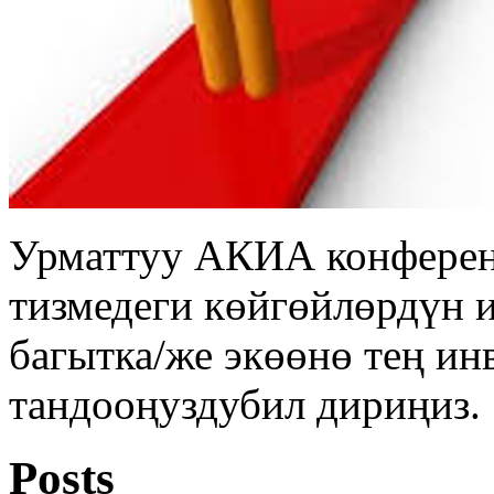
Урматтуу АКИА конферен
тизмедеги көйгөйлөрдүн 
багытка/же экөөнө тең ин
тандооңуздубил дириңиз.
Posts