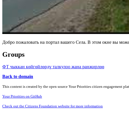
Добро пожаловать на портал вашего Села. В этом окне вы мож
Groups
ФТ чыккан көйгөйлөрдү талкулоо жана ранжирлөө
Back to domain
This content is created by the open source Your Priorities citizen engagement pl
Your Priorities on GitHub
Check out the Citizens Foundation website for more information