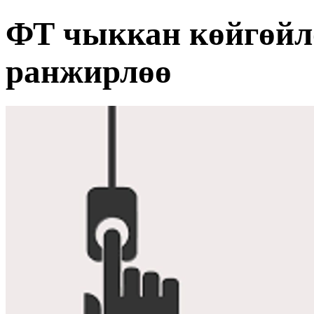
ФТ чыккан көйгөйл
ранжирлөө