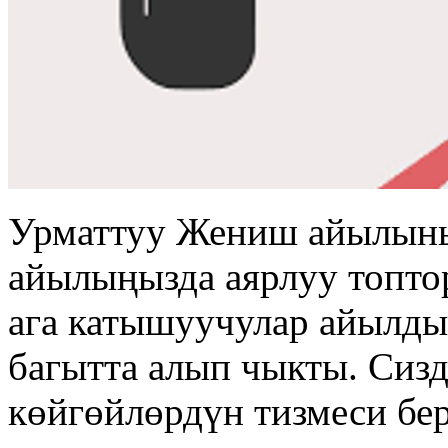
Урматтуу Жениш айылыны
айылыңызда аярлуу топто
ага катышуучулар айылды
багытта алып чыкты. Сизд
көйгөйлөрдүн тизмеси бер