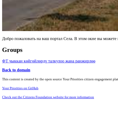
Добро пожаловать на ваш портал Села. В этом окне вы может
Groups
ФТ чыккан көйгөйлөрдү талкулоо жана ранжирлөө
Back to domain
This content is created by the open source Your Priorities citizen engagement pl
Your Priorities on GitHub
Check out the Citizens Foundation website for more information