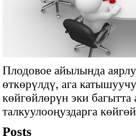
Плодовое айылында аярлу
өткөрүлдү, ага катышууч
көйгөйлөрүн эки багытта 
талкуулооңуздарга көйгөй
Posts