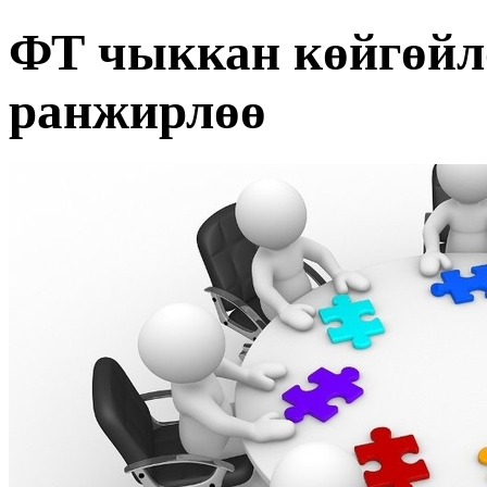
ФТ чыккан көйгөйл
ранжирлөө