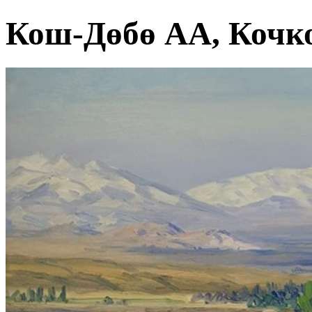
Кош-Дөбө АА, Кочк