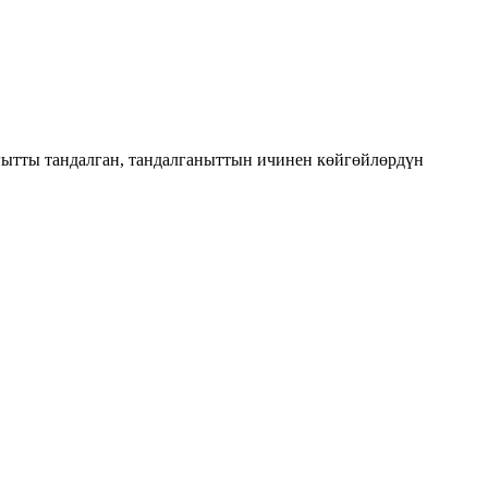
ытты тандалган, тандалганыттын ичинен көйгөйлөрдүн