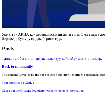
Урматтуу АКИА конференциясынын делегатты, 1 чи этапта до
бирине добушуңуздарды бериңиздер.
Posts
Тандалган багыттан артыкчылыктуу көйгөйдү аныктаңыздар.
Back to community
This content is created by the open source Your Priorities citizen engagement pl
Your Priorities on GitHub
Check out the Citizens Foundation website for more information