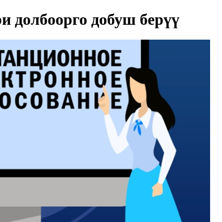
и долбоорго добуш берүү