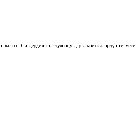
п чыкты . Сиздердин талкуулооңуздарга көйгөйлөрдүн тизмеси