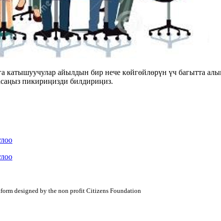
га катышуучулар айылдын бир нече көйгөйлөрүн үч багытта алы
асаңыз пикириңизди билдириңиз.
улоо
улоо
atform designed by the non profit Citizens Foundation