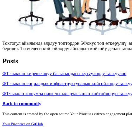
Токтогул айылында аярлуу топтордон 5Фокус топ өткөрүлдү, а
берилет. Тизмедеги көйгөйлөрдү айылдын көйгөйү депан танд
Posts
ФТ чыккан киреше алуу багытындагы күтүүлөрдү талкуулоо
ФТ чыккан социалдык инфраструктуралык көйгөйлөрдү талку
ФТчыккан кошумча нарк чынжырчасынын көйгөйлөрүн талку
Back to community
This content is created by the open source Your Priorities citizen engagement pl
Your Priorities on GitHub