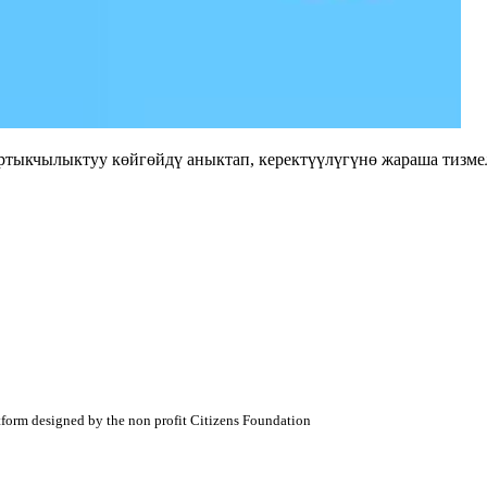
ртыкчылыктуу көйгөйдү аныктап, керектүүлүгүнө жараша тизме
atform designed by the non profit Citizens Foundation