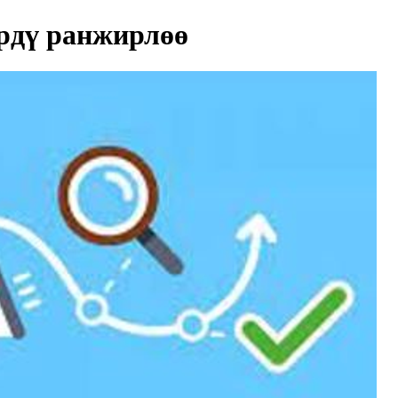
рдү ранжирлөө