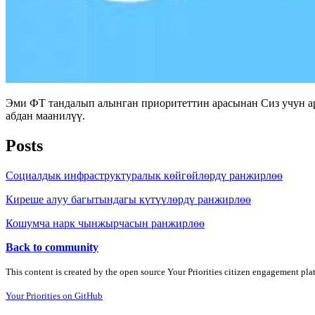
Эми ФТ тандалып алынган приоритеттин арасынан Сиз учун а
абдан маанилүү.
Posts
Социалдык инфраструктуралык көйгөйлөрдү ранжирлөө
Киреше алуу багытындагы күтүүлөрдү ранжирлөө
Кошумча нарк чынжырчасын ранжирлөө
Back to community
This content is created by the open source Your Priorities citizen engagement pl
Your Priorities on GitHub