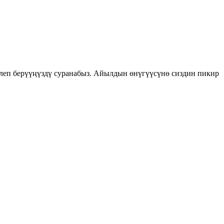
леп берүүңүздү суранабыз. Айылдын өнүгүүсүнө сиздин пикир