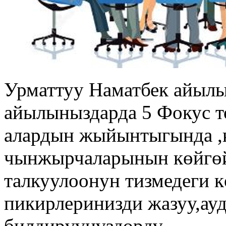
Урматтуу Наматбек айыл
айылыныздарда 5 Фокус т
алардын жыйынтыгында ,
чынжырчаларынын көйгөй
талкуулоонун тизмедеги 
пикирлеринизди жазуу,ау
билдирүүнүздөрдү