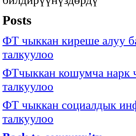
Posts
ФТ чыккан киреше алуу б
талкуулоо
ФТчыккан кошумча нарк
талкуулоо
ФТ чыккан социалдык ин
талкуулоо